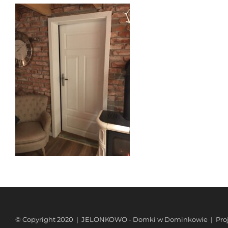
© Copyright 2020 | JELONKOWO - Domki w Dominkowie | Projek