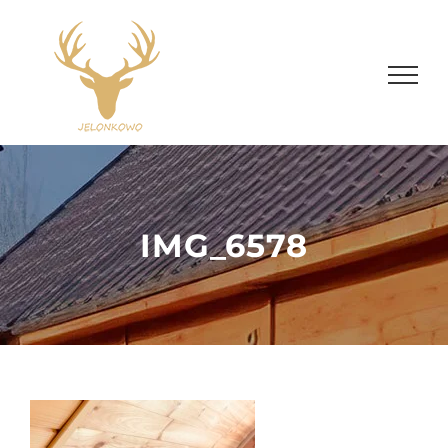
Skip
to
Szukaj
content
IMG_6578