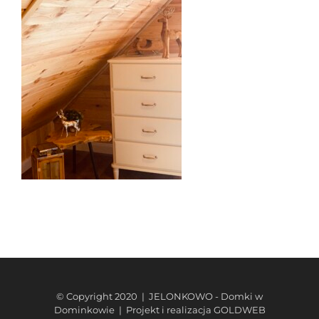
© Copyright 2020 | JELONKOWO - Domki w
Dominkowie | Projekt i realizacja
GOLDWEB