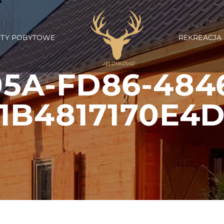
RTY POBYTOWE
REKREACJA
5A-FD86-484
1B4817170E4